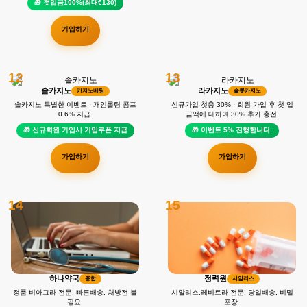
🎁 첫입금100%(최대€130)
가입하기
12
13
솔카지노
라카지노
카지노베팅
슬롯카지노
솔카지노 특별한 이벤트 · 개인롤링 콤프
신규가입 첫충 30% · 회원 가입 후 첫 입
0.6% 지급.
금액에 대하여 30% 추가 충전.
🎁 신규회원 가입시 가입쿠폰 지급
🎁 이벤트 5% 진행합니다.
가입하기
가입하기
14
15
하나약국
정력원
종합
시알리스
정품 비아그라 전문! 빠른배송. 처방전 불
시알리스,레비트라 전문! 당일배송. 비밀
필요.
포장.