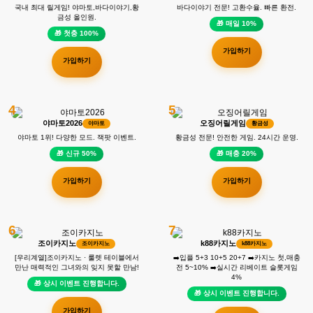
국내 최대 릴게임! 야마토,바다이야기,황
바다이야기 전문! 고환수율. 빠른 환전.
금성 올인원.
🎁 매일 10%
🎁 첫충 100%
가입하기
가입하기
4
5
야마토2026
오징어릴게임
야마토
황금성
야마토 1위! 다양한 모드. 잭팟 이벤트.
황금성 전문! 안전한 게임. 24시간 운영.
🎁 신규 50%
🎁 매충 20%
가입하기
가입하기
6
7
조이카지노
k88카지노
조이카지노
k88카지노
[우리계열]조이카지노 · 룰렛 테이블에서
➡️입플 5+3 10+5 20+7 ➡️카지노 첫,매충
만난 매력적인 그녀와의 잊지 못할 만남!
전 5~10% ➡️실시간 리베이트 슬롯게임
4%
🎁 상시 이벤트 진행합니다.
🎁 상시 이벤트 진행합니다.
가입하기